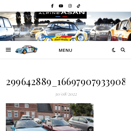
MENU
299642889_166979079339084
30/08/2022